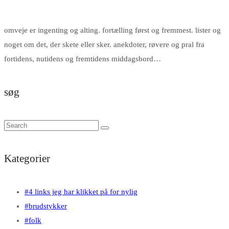
omveje er ingenting og alting. fortælling først og fremmest. lister og
noget om det, der skete eller sker. anekdoter, røvere og pral fra
fortidens, nutidens og fremtidens middagsbord…
søg
Kategorier
#4 links jeg har klikket på for nylig
#brudstykker
#folk