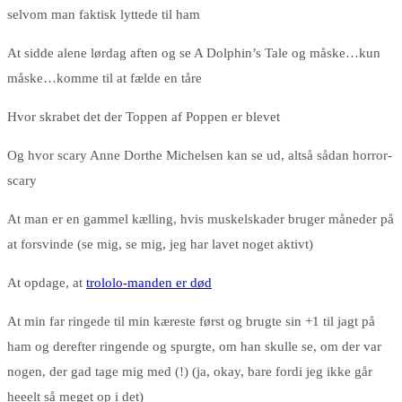
selvom man faktisk lyttede til ham
At sidde alene lørdag aften og se A Dolphin’s Tale og måske…kun
måske…komme til at fælde en tåre
Hvor skrabet det der Toppen af Poppen er blevet
Og hvor scary Anne Dorthe Michelsen kan se ud, altså sådan horror-
scary
At man er en gammel kælling, hvis muskelskader bruger måneder på
at forsvinde (se mig, se mig, jeg har lavet noget aktivt)
At opdage, at
trololo-manden er død
At min far ringede til min kæreste først og brugte sin +1 til jagt på
ham og derefter ringende og spurgte, om han skulle se, om der var
nogen, der gad tage mig med (!) (ja, okay, bare fordi jeg ikke går
heeelt så meget op i det)