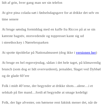
lidt af grin, hver gang man ser sin telefon
At give pina colada-sæt i fødselsdagsgave for at drikke det selv en
time senere
At bruge søndag formiddag med en kaffe fra Riccos på at se sin
kæreste bagstiv, storsvedende og toppresset kaste sig ud
i streethockey i Nørrebroparken
At spotte tipoldefar på Nationalmuseet (dog ikke i
versionen her
)
At bruge en hel regnvejrsdag, sådan i det hele taget, på klimavenlig
brunch (som dog er lidt overvurderet), jernalder, Slaget ved Dybbøl
og de glade 60’ere
Folk i midt 40’erne, der begynder at drikke shots…alene…i et
selskab på fire mand…fordi øl begyndte at smage kedeligt
Folk, der lige afventer, om børnene rent faktisk mener det, når de