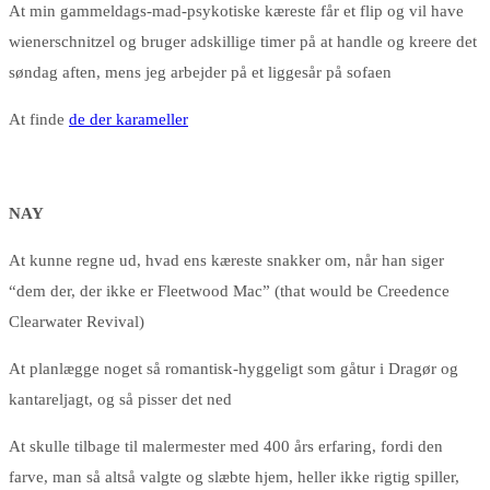
At min gammeldags-mad-psykotiske kæreste får et flip og vil have
wienerschnitzel og bruger adskillige timer på at handle og kreere det
søndag aften, mens jeg arbejder på et liggesår på sofaen
At finde
de der karameller
NAY
At kunne regne ud, hvad ens kæreste snakker om, når han siger
“dem der, der ikke er Fleetwood Mac” (that would be Creedence
Clearwater Revival)
At planlægge noget så romantisk-hyggeligt som gåtur i Dragør og
kantareljagt, og så pisser det ned
At skulle tilbage til malermester med 400 års erfaring, fordi den
farve, man så altså valgte og slæbte hjem, heller ikke rigtig spiller,