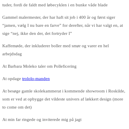
tuder, fordi de faldt med løbecyklen i en bunke våde blade
Gammel malermester, der har haft sit job i 400 år og først siger
“jamen, vælg I nu bare en farve” for derefter, når vi har valgt en, at
sige “nej, ikke den der, det fortryder I”
Kaffemøde, der inkluderer boller med smør og varer en hel
arbejdsdag
At Barbara Moleko taler om Polleficering
At opdage
trololo-manden
At besøge gamle skolekammerat i kommende showroom i Roskilde,
som er ved at opbygge det vildeste univers af lækkert design (more
to come om det)
At min far ringede og inviterede mig på jagt