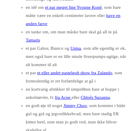
en idé om
et par meget fine Yvonne Koné
, som bare
måtte være en enkelt centimeter lavere eller
have en
anden farve
en tanke om, om man måske bare skal gå all in på
Tamaris
et par Gabor, Bianco og
Unisa
, som alle egentlig er ok,
men også bare er en lille smule firserpumps-agtige, når
alt kommer til alt
et par
et eller andet pastelgult show fra Zalando
, som
formodentlig er ret forfærdelige at gå i
en kortvarig afstikker til simpelthen bare at hoppe i
ankelstøvler, fx
fra Acne
eller
Chloés Suzanna
.
en godt øje til noget
Jimmy Choo
, som kommer i både
gul og grå og jegvedikkehvad, men bare stadig ER
kitten heel, som man jo godt ved, man ikke bliver
skideflot af