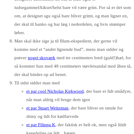
tudsegammel/kikset/helst bare vil være grim. For så er det som
om, at designet sgu også bare bliver grimt, og man ligner en,
der skal til banko og har læg i nederdelen, og hvis strømper
løber.
Man skal ikke sige ja til Illum-ekspedient, der gerne vil
komme med et “andet lignende bud”, mens man sidder og
prøver
noget skoværk
med tre centimeters bred (guld!)hæl, for
så kommer hun med 48 centimeters støvletsandal med åben tå,
der skal bindes op ad benet.
Til sidst sidder man med
et par cool Nicholas Kirkwood
, der bare er lidt smådyre,
når man aldrig vil bruge dem igen
et par Stuart Weitzman
, der bare bliver en smule for
shiny og lidt for kødfarvede
et par Filippa K
, der faktisk er helt ok, men også liiidt
keeedelige og lidt…bææis