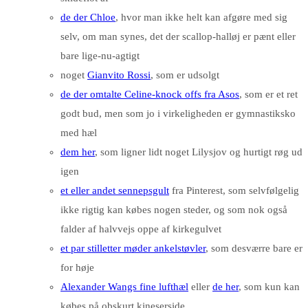
de der Chloe
, hvor man ikke helt kan afgøre med sig
selv, om man synes, det der scallop-halløj er pænt eller
bare lige-nu-agtigt
noget
Gianvito Rossi
, som er udsolgt
de der omtalte Celine-knock offs fra Asos
, som er et ret
godt bud, men som jo i virkeligheden er gymnastiksko
med hæl
dem her
, som ligner lidt noget Lilysjov og hurtigt røg ud
igen
et eller andet sennepsgult
fra Pinterest, som selvfølgelig
ikke rigtig kan købes nogen steder, og som nok også
falder af halvvejs oppe af kirkegulvet
et par stilletter møder ankelstøvler
, som desværre bare er
for høje
Alexander Wangs fine lufthæl
eller
de her
, som kun kan
købes på obskurt kineserside