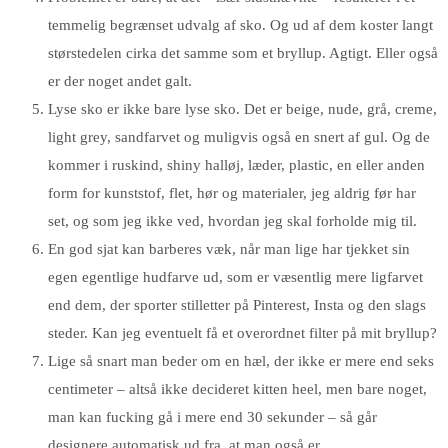
temmelig begrænset udvalg af sko. Og ud af dem koster langt
størstedelen cirka det samme som et bryllup. Agtigt. Eller også
er der noget andet galt.
Lyse sko er ikke bare lyse sko. Det er beige, nude, grå, creme,
light grey, sandfarvet og muligvis også en snert af gul. Og de
kommer i ruskind, shiny halløj, læder, plastic, en eller anden
form for kunststof, flet, hør og materialer, jeg aldrig før har
set, og som jeg ikke ved, hvordan jeg skal forholde mig til.
En god sjat kan barberes væk, når man lige har tjekket sin
egen egentlige hudfarve ud, som er væsentlig mere ligfarvet
end dem, der sporter stilletter på Pinterest, Insta og den slags
steder. Kan jeg eventuelt få et overordnet filter på mit bryllup?
Lige så snart man beder om en hæl, der ikke er mere end seks
centimeter – altså ikke decideret kitten heel, men bare noget,
man kan fucking gå i mere end 30 sekunder – så går
designere automatisk ud fra, at man også er