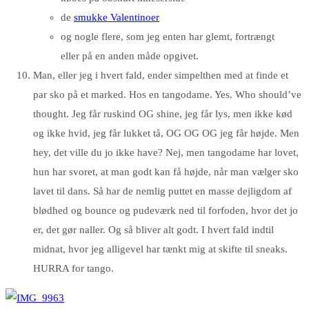
de
smukke Valentinoer
og nogle flere, som jeg enten har glemt, fortrængt
eller på en anden måde opgivet.
Man, eller jeg i hvert fald, ender simpelthen med at finde et
par sko på et marked. Hos en tangodame. Yes. Who should’ve
thought. Jeg får ruskind OG shine, jeg får lys, men ikke kød
og ikke hvid, jeg får lukket tå, OG OG OG jeg får højde. Men
hey, det ville du jo ikke have? Nej, men tangodame har lovet,
hun har svoret, at man godt kan få højde, når man vælger sko
lavet til dans. Så har de nemlig puttet en masse dejligdom af
blødhed og bounce og pudeværk ned til forfoden, hvor det jo
er, det gør naller. Og så bliver alt godt. I hvert fald indtil
midnat, hvor jeg alligevel har tænkt mig at skifte til sneaks.
HURRA for tango.