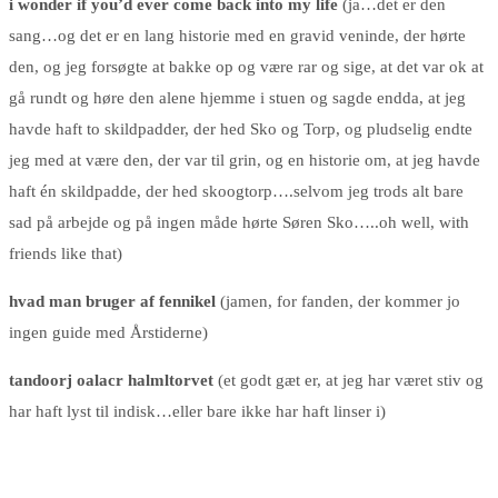
i wonder if you’d ever come back into my life
(ja…det er den
sang…og det er en lang historie med en gravid veninde, der hørte
den, og jeg forsøgte at bakke op og være rar og sige, at det var ok at
gå rundt og høre den alene hjemme i stuen og sagde endda, at jeg
havde haft to skildpadder, der hed Sko og Torp, og pludselig endte
jeg med at være den, der var til grin, og en historie om, at jeg havde
haft én skildpadde, der hed skoogtorp….selvom jeg trods alt bare
sad på arbejde og på ingen måde hørte Søren Sko…..oh well, with
friends like that)
hvad man bruger af fennikel
(jamen, for fanden, der kommer jo
ingen guide med Årstiderne)
tandoorj oalacr halmltorvet
(et godt gæt er, at jeg har været stiv og
har haft lyst til indisk…eller bare ikke har haft linser i)