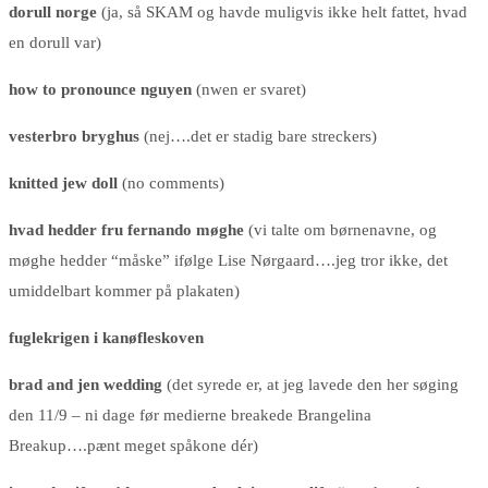
dorull norge
(ja, så SKAM og havde muligvis ikke helt fattet, hvad
en dorull var)
how to pronounce nguyen
(nwen er svaret)
vesterbro bryghus
(nej….det er stadig bare streckers)
knitted jew doll
(no comments)
hvad hedder fru fernando møghe
(vi talte om børnenavne, og
møghe hedder “måske” ifølge Lise Nørgaard….jeg tror ikke, det
umiddelbart kommer på plakaten)
fuglekrigen i kanøfleskoven
brad and jen wedding
(det syrede er, at jeg lavede den her søging
den 11/9 – ni dage før medierne breakede Brangelina
Breakup….pænt meget spåkone dér)