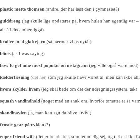
plastic mette thomsen
(andre, der har læst den i gymnasiet?)
gulddreng
(jeg skulle lige opdateres på, hvem hulen han egentlig var –
altså i december, iggå)
krøller med glattejern
(så nærmer vi os nytår)
blinis
(as I was saying)
how to get nine most popular on instagram
(jeg ville også være med)
kælderlæsning
(
det her
, som jeg skulle have været til, men kan ikke all
hvem skylder hvem
(jeg skal bede om det der udregningssystem, tak)
squash vandindhold
(noget med en snak om, hvorfor tomater er så var
skandinavien
(ja, man kan sgu da blive i tvivl)
frosne gear på cyklen
(!)
ruper friend wife
(det er
hende her
, som temmelig sej, og det er ikke f