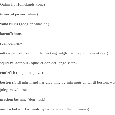
Quinn fra Homelands kone)
tower of power
(ehm?)
vand til ris
(googler aaaaaltid)
kartoffelmos
sean connery
udtale pomelo
(stop nu det fucking valgfrihed, jeg vil have et svar)
squid vs. octopus
(squid er den der lange satan)
cuttlefish
(noget tredje…!)
boston
(fordi min mand har givet mig og min muts en tur til boston, w
julegave…hurra)
machen bøjning
(don’t ask)
am I a bet am I a freaking bet
(
she’s all that
….jæææs)