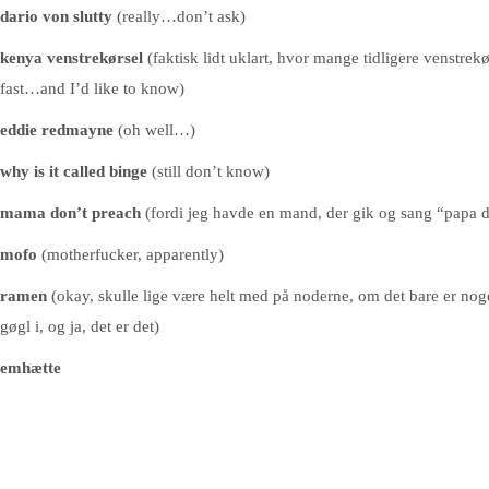
dario von slutty
(really…don’t ask)
kenya venstrekørsel
(faktisk lidt uklart, hvor mange tidligere venstrekø
fast…and I’d like to know)
eddie redmayne
(oh well…)
why is it called binge
(still don’t know)
mama don’t preach
(fordi jeg havde en mand, der gik og sang “papa d
mofo
(motherfucker, apparently)
ramen
(okay, skulle lige være helt med på noderne, om det bare er no
gøgl i, og ja, det er det)
emhætte