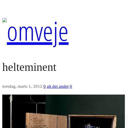
helteminent
torsdag, marts 1, 2012
0
alt det andet
0