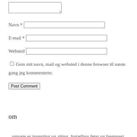
Navn
*
E-mail
*
Websted
Gem mit navn, mail og websted i denne browser til næste
gang jeg kommenterer.
om
omveje er ingenting og alting. fortælling først og fremmest.