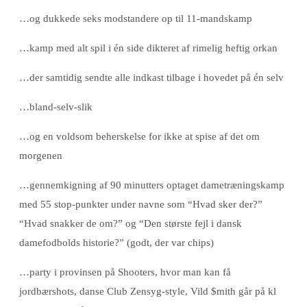
…og dukkede seks modstandere op til 11-mandskamp
…kamp med alt spil i én side dikteret af rimelig heftig orkan
…der samtidig sendte alle indkast tilbage i hovedet på én selv
…bland-selv-slik
…og en voldsom beherskelse for ikke at spise af det om
morgenen
…gennemkigning af 90 minutters optaget dametræningskamp
med 55 stop-punkter under navne som “Hvad sker der?”
“Hvad snakker de om?” og “Den største fejl i dansk
damefodbolds historie?” (godt, der var chips)
…party i provinsen på Shooters, hvor man kan få
jordbærshots, danse Club Zensyg-style, Vild $mith går på kl