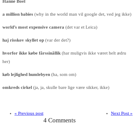
Hanne Boel
a million babies
(why in the world man vil google det, ved jeg ikke)
world’s most expensive camera
(det var et Leica)
haj risskov skyllet op
(var der det?)
hvorfor ikke købe fårssinållik
(har muligvis ikke været helt ædru
her)
køb lejlighed humlebyen
(ha, som om)
omkreds cirkel
(ja, ja, skulle bare lige være sikker, ikke)
« Previous post
Next Post »
4 Comments