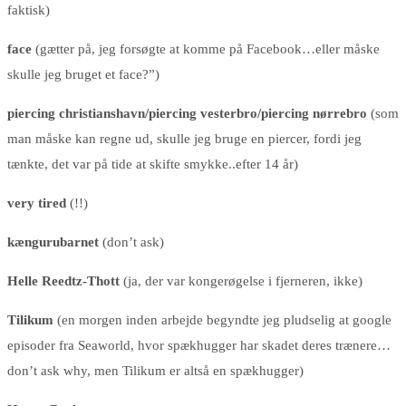
faktisk)
face
(gætter på, jeg forsøgte at komme på Facebook…eller måske
skulle jeg bruget et face?”)
piercing christianshavn/piercing vesterbro/piercing nørrebro
(som
man måske kan regne ud, skulle jeg bruge en piercer, fordi jeg
tænkte, det var på tide at skifte smykke..efter 14 år)
very tired
(!!)
kængurubarnet
(don’t ask)
Helle Reedtz-Thott
(ja, der var kongerøgelse i fjerneren, ikke)
Tilikum
(en morgen inden arbejde begyndte jeg pludselig at google
episoder fra Seaworld, hvor spækhugger har skadet deres trænere…
don’t ask why, men Tilikum er altså en spækhugger)