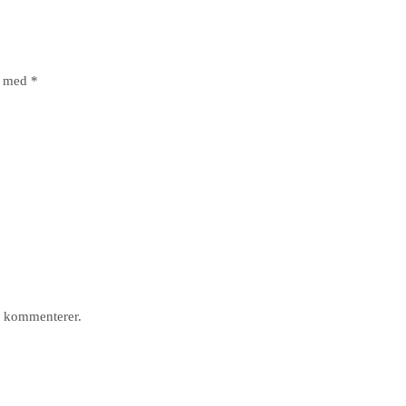
t med
*
g kommenterer.