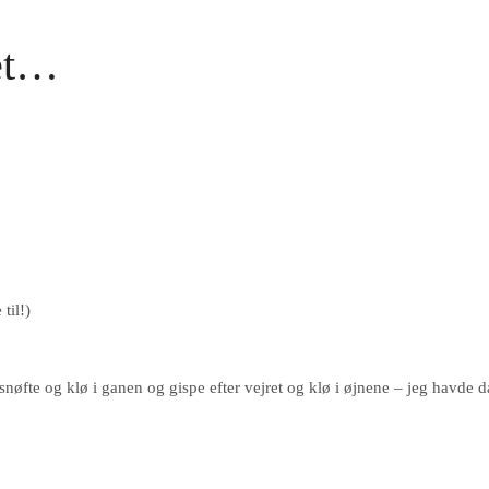
get…
til!)
 snøfte og klø i ganen og gispe efter vejret og klø i øjnene – jeg havde d