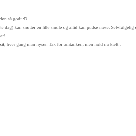
 den så godt :D
ste dag) kan snotter en lille smule og altid kan pudse næse. Selvfølgel
er!
osit, hver gang man nyser. Tak for omtanken, men hold nu kæft..