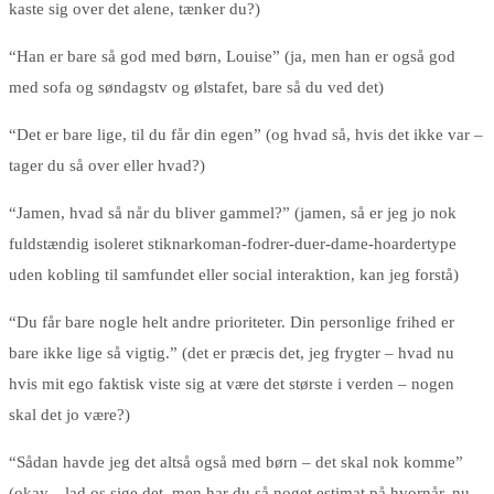
kaste sig over det alene, tænker du?)
“Han er bare så god med børn, Louise” (ja, men han er også god
med sofa og søndagstv og ølstafet, bare så du ved det)
“Det er bare lige, til du får din egen” (og hvad så, hvis det ikke var –
tager du så over eller hvad?)
“Jamen, hvad så når du bliver gammel?” (jamen, så er jeg jo nok
fuldstændig isoleret stiknarkoman-fodrer-duer-dame-hoardertype
uden kobling til samfundet eller social interaktion, kan jeg forstå)
“Du får bare nogle helt andre prioriteter. Din personlige frihed er
bare ikke lige så vigtig.” (det er præcis det, jeg frygter – hvad nu
hvis mit ego faktisk viste sig at være det største i verden – nogen
skal det jo være?)
“Sådan havde jeg det altså også med børn – det skal nok komme”
(okay…lad os sige det, men har du så noget estimat på hvornår, nu