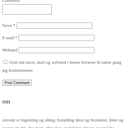
Comment
Navn
*
E-mail
*
Websted
Gem mit navn, mail og websted i denne browser til næste gang
jeg kommenterer.
om
omveje er ingenting og alting. fortælling først og fremmest. lister og
noget om det, der skete eller sker. anekdoter, røvere og pral fra