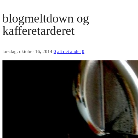
blogmeltdown og
kafferetarderet
torsdag, oktober 16, 2014
0
alt det andet
0