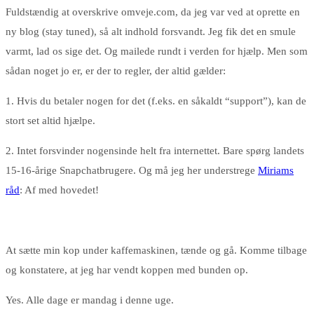
Fuldstændig at overskrive omveje.com, da jeg var ved at oprette en
ny blog (stay tuned), så alt indhold forsvandt. Jeg fik det en smule
varmt, lad os sige det. Og mailede rundt i verden for hjælp. Men som
sådan noget jo er, er der to regler, der altid gælder:
1. Hvis du betaler nogen for det (f.eks. en såkaldt “support”), kan de
stort set altid hjælpe.
2. Intet forsvinder nogensinde helt fra internettet. Bare spørg landets
15-16-årige Snapchatbrugere. Og må jeg her understrege
Miriams
råd
: Af med hovedet!
At sætte min kop under kaffemaskinen, tænde og gå. Komme tilbage
og konstatere, at jeg har vendt koppen med bunden op.
Yes. Alle dage er mandag i denne uge.