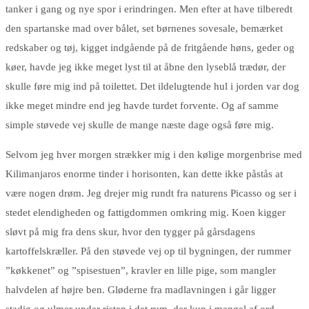
tanker i gang og nye spor i erindringen. Men efter at have tilberedt
den spartanske mad over bålet, set børnenes sovesale, bemærket
redskaber og tøj, kigget indgående på de fritgående høns, geder og
køer, havde jeg ikke meget lyst til at åbne den lyseblå trædør, der
skulle føre mig ind på toilettet. Det ildelugtende hul i jorden var dog
ikke meget mindre end jeg havde turdet forvente. Og af samme
simple støvede vej skulle de mange næste dage også føre mig.
Selvom jeg hver morgen strækker mig i den kølige morgenbrise med
Kilimanjaros enorme tinder i horisonten, kan dette ikke påstås at
være nogen drøm. Jeg drejer mig rundt fra naturens Picasso og ser i
stedet elendigheden og fattigdommen omkring mig. Koen kigger
sløvt på mig fra dens skur, hvor den tygger på gårsdagens
kartoffelskræller. På den støvede vej op til bygningen, der rummer
”køkkenet” og ”spisestuen”, kravler en lille pige, som mangler
halvdelen af højre ben. Gløderne fra madlavningen i går ligger