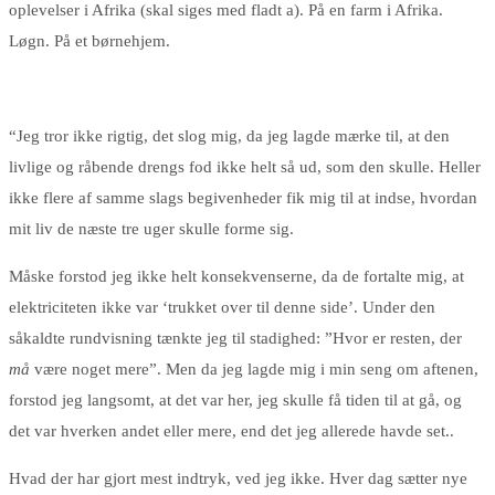
oplevelser i Afrika (skal siges med fladt a). På en farm i Afrika.
Løgn. På et børnehjem.
“Jeg tror ikke rigtig, det slog mig, da jeg lagde mærke til, at den
livlige og råbende drengs fod ikke helt så ud, som den skulle. Heller
ikke flere af samme slags begivenheder fik mig til at indse, hvordan
mit liv de næste tre uger skulle forme sig.
Måske forstod jeg ikke helt konsekvenserne, da de fortalte mig, at
elektriciteten ikke var ‘trukket over til denne side’. Under den
såkaldte rundvisning tænkte jeg til stadighed: ”Hvor er resten, der
må
være noget mere”. Men da jeg lagde mig i min seng om aftenen,
forstod jeg langsomt, at det var her, jeg skulle få tiden til at gå, og
det var hverken andet eller mere, end det jeg allerede havde set..
Hvad der har gjort mest indtryk, ved jeg ikke. Hver dag sætter nye