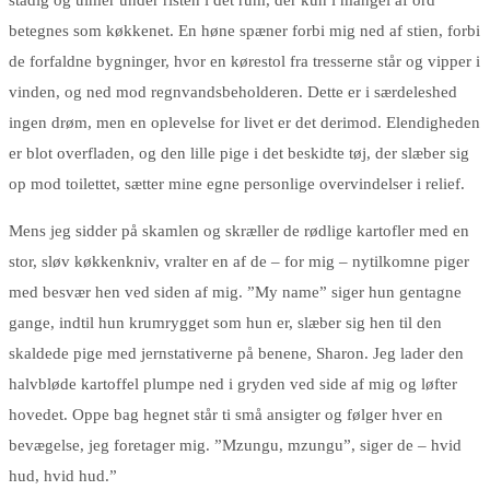
stadig og ulmer under risten i det rum, der kun i mangel af ord
betegnes som køkkenet. En høne spæner forbi mig ned af stien, forbi
de forfaldne bygninger, hvor en kørestol fra tresserne står og vipper i
vinden, og ned mod regnvandsbeholderen. Dette er i særdeleshed
ingen drøm, men en oplevelse for livet er det derimod. Elendigheden
er blot overfladen, og den lille pige i det beskidte tøj, der slæber sig
op mod toilettet, sætter mine egne personlige overvindelser i relief.
Mens jeg sidder på skamlen og skræller de rødlige kartofler med en
stor, sløv køkkenkniv, vralter en af de – for mig – nytilkomne piger
med besvær hen ved siden af mig. ”My name” siger hun gentagne
gange, indtil hun krumrygget som hun er, slæber sig hen til den
skaldede pige med jernstativerne på benene, Sharon. Jeg lader den
halvbløde kartoffel plumpe ned i gryden ved side af mig og løfter
hovedet. Oppe bag hegnet står ti små ansigter og følger hver en
bevægelse, jeg foretager mig. ”Mzungu, mzungu”, siger de – hvid
hud, hvid hud.”