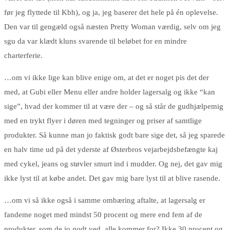
før jeg flyttede til Kbh), og ja, jeg baserer det hele på én oplevelse.
Den var til gengæld også næsten Pretty Woman værdig, selv om jeg
sgu da var klædt kluns svarende til beløbet for en mindre
charterferie.
…om vi ikke lige kan blive enige om, at det er noget pis det der
med, at Gubi eller Menu eller andre holder lagersalg og ikke “kan
sige”, hvad der kommer til at være der – og så står de gudhjælpemig
med en trykt flyer i døren med tegninger og priser af samtlige
produkter. Så kunne man jo faktisk godt bare sige det, så jeg sparede
en halv time ud på det yderste af Østerbros vejarbejdsbefængte kaj
med cykel, jeans og støvler smurt ind i mudder. Og nej, det gav mig
ikke lyst til at købe andet. Det gav mig bare lyst til at blive rasende.
…om vi så ikke også i samme ombæring aftalte, at lagersalg er
fandeme noget med mindst 50 procent og mere end fem af de
produkter, som de jo godt ved, alle kommer for? Ikke 30 procent og