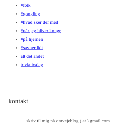
#folk
#googling
#hvad sker der med
#når jeg bliver konge
#på hjernen
#savner lidt
alt det andet
triviatirsdag
kontakt
skriv til mig på omvejeblog ( at ) gmail.com