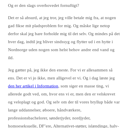
Og er den slags overhovedet fornuftigt?
Det er så absurd, at jeg tror, jeg ville betale mig fra, at nogen
gad fikse mit pladsproblem for mig. Og måske lige netop
derfor skal jeg bare forholde mig til det selv. Og mindes på det
hver dag, indtil jeg bliver sindssyg og flytter ud i en hytte i
Nordnorge uden nogen som helst behov andre end vand og
ild.
Jeg gætter på, jeg ikke den eneste. For vi er allesammen så
ens. Det er vi jo ikke, men alligevel er vi. Og i dag læste jeg
den her artikel i Information
, som siger en masse ting, vi
allerede godt ved, om, hvor ens vi er, men den er velskrevet
og veloplagt og god. Og selv om der til vores bryllup både var
lange uddannelser, øboere, håndværkere,
professionsbachelorer, sønderjyder, nordjyder,
homoeseksuelle, DF’ere, Alternativet-støtter, islændinge, halv-