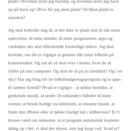
plads? Hvordan laver jeg backup, og hvordan laver jeg back
up på back up? Hvor får jeg mest plads? Hvilken plads er
smartest?
Jeg skal forholde mig til, at der ikke er plads nok til alle mine
oplevelser, til mine minder, til mine programmer, apps og
værktøjer, der skal tilfredsstille forskellige behov. Jeg skal
beslutte, om det er vigtigst at gemme alle mine billeder på
kamerarullen. Og om de så skal over i itunes, hvor de så
fylder på min computer. Og skal de så på en harddisk? Og i en
sky? Har jeg brug for tre billedredigeringsprogram og to apps
til samme formål? Hvad er vigtigst – at tjekke bustider, at
genkende musik, at sende 10-sekunders billeder til mine
venner, at betale hurtigt via telefonen, at streame musik, at
finde min iPhone eller at tjekke hurtigt ind i lufthavnen? Er 9
kroner værd om måneden, at et program automatisk kopierer
alting op i det, vi skal der skyen, som jeg knap ved, hvad er?