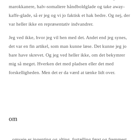
marokkanere, halv-somaliere håndboldglade og take away-
kaffe-glade, så er jeg og vi jo faktisk et hak bedre. Og nej, der
var heller ikke en repræsentativ indvandrer.
Jeg ved ikke, hvor jeg vil hen med det. Andet end jeg synes,
det var en fin artikel, som man kunne læse. Det kunne jeg jo
bare have skrevet. Og jeg ved heller ikke, om det bekymrer
mig så meget. Hverken det med pladsen eller det med
forskelligheden. Men det er da værd at tænke lidt over.
om
omveje er ingenting og alting. fortælling først og fremmest.