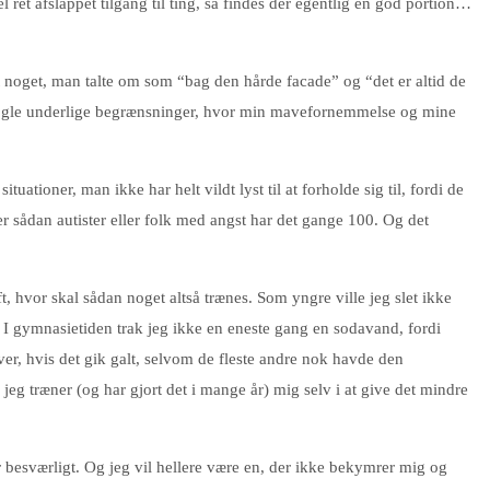
ret afslappet tilgang til ting, så findes der egentlig en god portion…
et noget, man talte om som “bag den hårde facade” og “det er altid de
har nogle underlige begrænsninger, hvor min mavefornemmelse og mine
uationer, man ikke har helt vildt lyst til at forholde sig til, fordi de
t er sådan autister eller folk med angst har det gange 100. Og det
ft, hvor skal sådan noget altså trænes. Som yngre ville jeg slet ikke
t). I gymnasietiden trak jeg ikke en eneste gang en sodavand, fordi
over, hvis det gik galt, selvom de fleste andre nok havde den
 jeg træner (og har gjort det i mange år) mig selv i at give det mindre
er besværligt. Og jeg vil hellere være en, der ikke bekymrer mig og