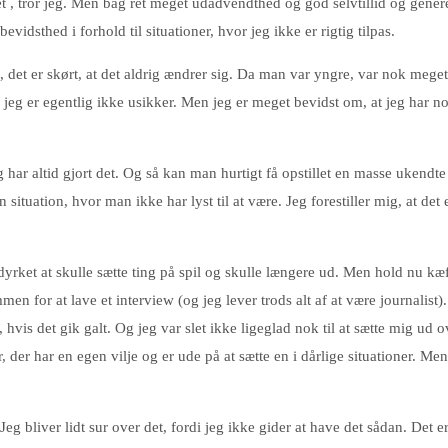
, tror jeg. Men bag ret meget udadvendthed og god selvtillid og generel 
dsthed i forhold til situationer, hvor jeg ikke er rigtig tilpas.
es, det er skørt, at det aldrig ændrer sig. Da man var yngre, var nok meg
 for jeg er egentlig ikke usikker. Men jeg er meget bevidst om, at jeg 
ar altid gjort det. Og så kan man hurtigt få opstillet en masse ukendte sit
en situation, hvor man ikke har lyst til at være. Jeg forestiller mig, at de
d dyrket at skulle sætte ting på spil og skulle længere ud. Men hold nu kæ
ammen for at lave et interview (og jeg lever trods alt af at være journalis
 hvis det gik galt. Og jeg var slet ikke ligeglad nok til at sætte mig ud 
, der har en egen vilje og er ude på at sætte en i dårlige situationer. Men
Jeg bliver lidt sur over det, fordi jeg ikke gider at have det sådan. Det 