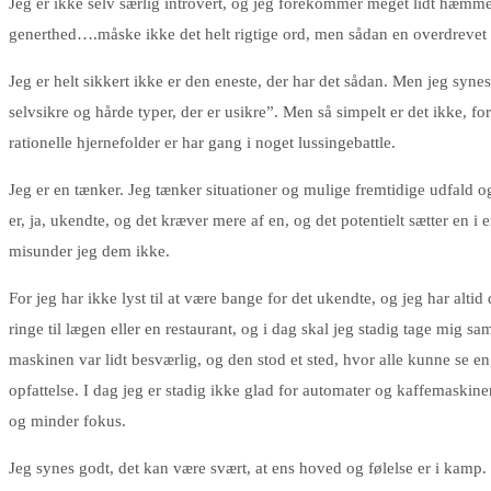
Jeg er ikke selv særlig introvert, og jeg forekommer meget lidt hæmmet 
generthed….måske ikke det helt rigtige ord, men sådan en overdrevet bevi
Jeg er helt sikkert ikke er den eneste, der har det sådan. Men jeg syn
selvsikre og hårde typer, der er usikre”. Men så simpelt er det ikke,
rationelle hjernefolder er har gang i noget lussingebattle.
Jeg er en tænker. Jeg tænker situationer og mulige fremtidige udfald og h
er, ja, ukendte, og det kræver mere af en, og det potentielt sætter en i 
misunder jeg dem ikke.
For jeg har ikke lyst til at være bange for det ukendte, og jeg har alti
ringe til lægen eller en restaurant, og i dag skal jeg stadig tage mig s
maskinen var lidt besværlig, og den stod et sted, hvor alle kunne se en,
opfattelse. I dag jeg er stadig ikke glad for automater og kaffemaskiner
og minder fokus.
Jeg synes godt, det kan være svært, at ens hoved og følelse er i kamp. 