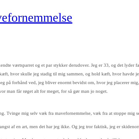
avefornemmelse
g kendte værtsparret og et par stykker derudover. Jeg er 33, og det lyd
æft, hvor skulle jeg stadig til mig sammen, og hold kæft, hvor havde je
vor jeg på forhånd ved, jeg bliver enormt bevidst om, hvor jeg placerer mi
hvor man får røget alt for meget, for så gør man jo noget.
 ting. Tvinge mig selv væk fra mavefornemmelse, væk fra at stoppe mig s
st af en art, men det har jeg ikke. Og jeg tror faktisk, jeg er skidenor