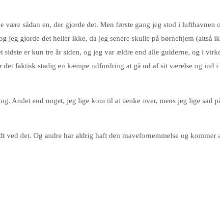
eme være sådan en, der gjorde det. Men første gang jeg stod i lufthavnen
g jeg gjorde det heller ikke, da jeg senere skulle på børnehjem (altså i
et sidste er kun tre år siden, og jeg var ældre end alle guiderne, og i vi
et faktisk stadig en kæmpe udfordring at gå ud af sit værelse og ind i en
g. Andet end noget, jeg lige kom til at tænke over, mens jeg lige sad på 
odt ved det. Og andre har aldrig haft den mavefornemmelse og kommer al