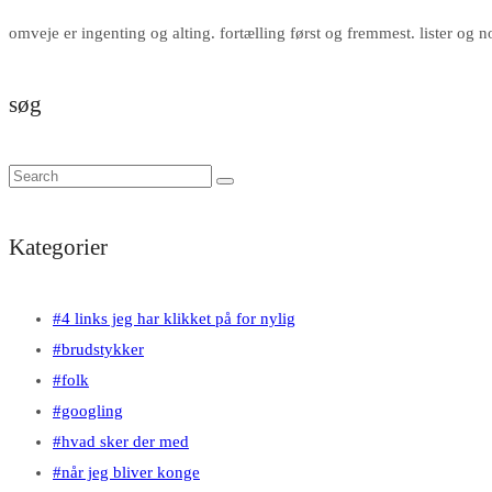
omveje er ingenting og alting. fortælling først og fremmest. lister og 
søg
Kategorier
#4 links jeg har klikket på for nylig
#brudstykker
#folk
#googling
#hvad sker der med
#når jeg bliver konge