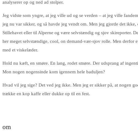
analyserer op og ned ad stolper.
Jeg vidste som yngre, at jeg ville ud og se verden – at jeg ville fand
jeg nu var sikker, og så havde jeg vendt om. Men jeg gjorde det ikke, o
Stillehavet eller til Alperne og være selvstændig og sjov skireporter. D
her meget selvstændige, cool, on demand-vær-sjov rolle. Men derfor er d
med et viskelæder.
Hold nu kæft, en smøre. En lang, rodet smøre. Der udsprang af ingentin
Mon nogen nogensinde kom igennem hele baduljen?
Hvad vil jeg sige? Det ved jeg ikke. Men jeg er sikker på, at nogen g
trække en kop kaffe eller dukke op til en fest.
om