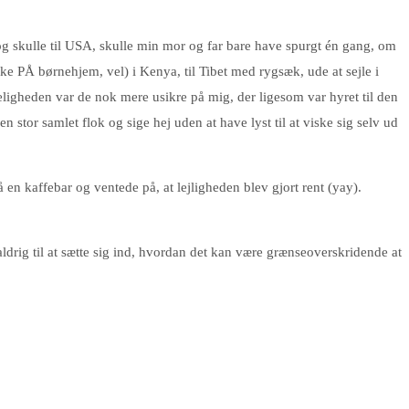
 og skulle til USA, skulle min mor og far bare have spurgt én gang, om
kke PÅ børnehjem, vel) i Kenya, til Tibet med rygsæk, ude at sejle i
rkeligheden var de nok mere usikre på mig, der ligesom var hyret til den
 stor samlet flok og sige hej uden at have lyst til at viske sig selv ud
en kaffebar og ventede på, at lejligheden blev gjort rent (yay).
drig til at sætte sig ind, hvordan det kan være grænseoverskridende at